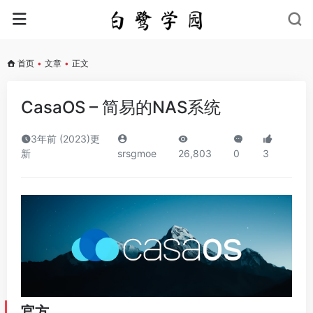
首页
•
文章
•
正文
CasaOS – 简易的NAS系统
3年前 (2023)更
新
srsgmoe
26,803
0
3
官方