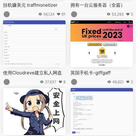
挂机赚美元 traffmonetizer
拥有一台云服务器（全篇）
56,124
61
53,283
5
使用Cloudreve建立私人网盘
英国手机卡-giffgaff
27,637
8
46,621
2