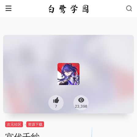
7
23,398
次元社区
资源下载
宫代千纱