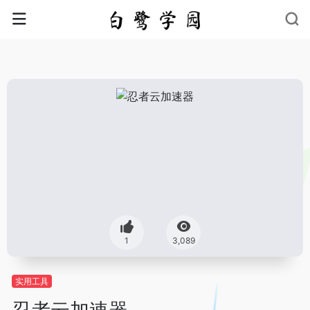
1
3,089
实用工具
忍者云加速器