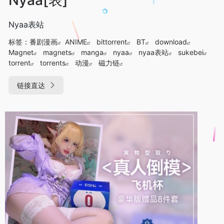
Nyaa表站
标签：
番剧漫画
ANIME
bittorrent
BT
download
Magnet
magnets
manga
nyaa
nyaa表站
sukebei
torrent
torrents
动漫
磁力链
链接直达