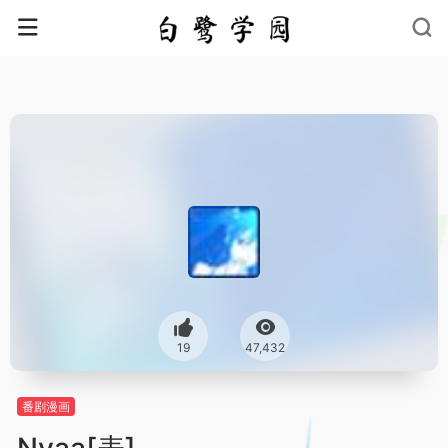
19
47,432
番剧漫画
Nyaa[表]