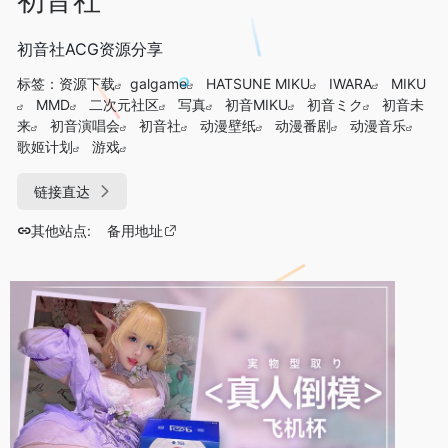
初音社ACG资源分享
标签：
资源下载
galgame
HATSUNE MIKU
IWARA
MIKU
MMD
二次元社区
写真
初音MIKU
初音ミク
初音未
来
初音演唱会
初音社
动漫壁纸
动漫番剧
动漫音乐
歌姬计划
游戏
链接直达
其他站点:
备用地址