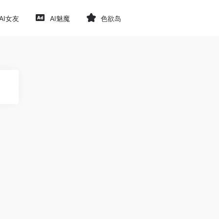
AI女友
AI魅魔
色欲岛