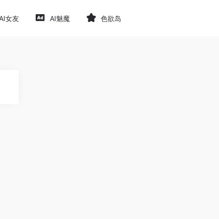
AI女友
AI魅魔
色欲岛