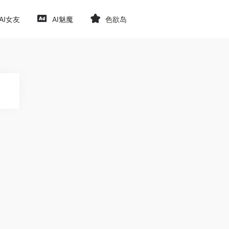
AI女友
AI魅魔
色欲岛