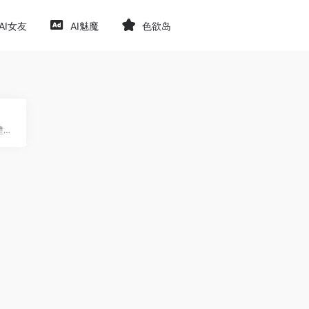
AI女友
AI魅魔
色欲岛
LSP的动漫游戏二次元原画壁纸图片库