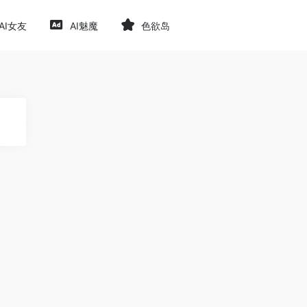
AI女友
AI魅魔
色欲岛