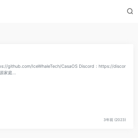
://github.com/IceWhaleTech/CasaOS Discord：https://discor
单介绍 一个开源家庭...
3年前 (2023)